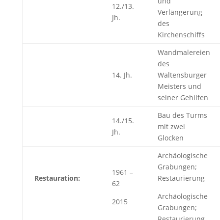
und
12./13.
Verlängerung
Jh.
des
Kirchenschiffs
Wandmalereien
des
14. Jh.
Waltensburger
Meisters und
seiner Gehilfen
Bau des Turms
14./15.
mit zwei
Jh.
Glocken
Archäologische
Grabungen;
1961 –
Restauration:
Restaurierung
62
Archäologische
2015
Grabungen;
Restaurierung